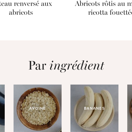
eau renversé aux
Abricots rôtis au m
abricots
ricotta fouetté
Par
ingrédient
AVOINE
BANANES