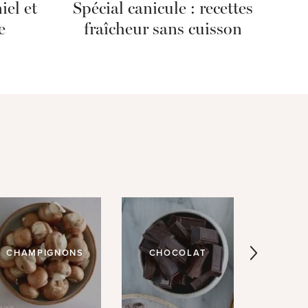
iel et
Spécial canicule : recettes
e
fraîcheur sans cuisson
CHAMPIGNONS
CHOCOLAT
CHOU