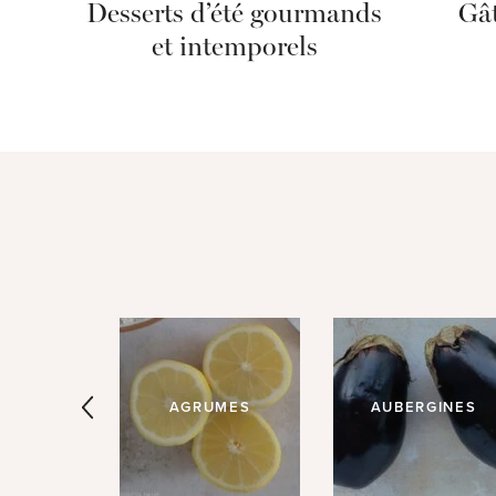
Desserts d’été gourmands
Gât
et intemporels
NOA
AGRUMES
AUBERGINES