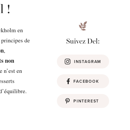
l !
ockholm en
 principes de
Suivez Del:
on
,
ts non
INSTAGRAM
 n’est en
esserts
FACEBOOK
d’équilibre.
PINTEREST