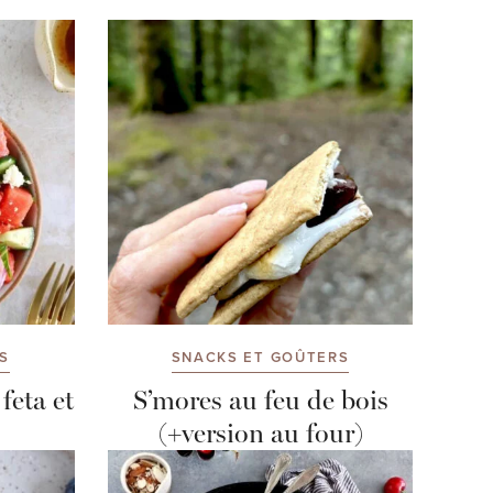
S
SNACKS ET GOÛTERS
feta et
S’mores au feu de bois
(+version au four)