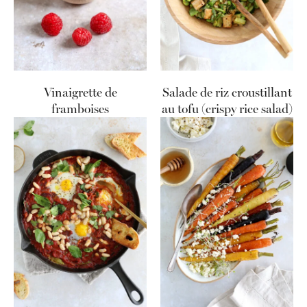
Vinaigrette de
Salade de riz croustillant
framboises
au tofu (crispy rice salad)