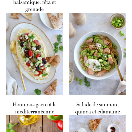
balsamique, féta et
grenade
Houmous garni à la
Salade de saumon,
méditerranéenne
quinoa et edamame