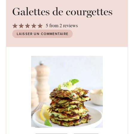
Galettes de courgettes
1
2
3
4
5
5
from
2
reviews
Star
Stars
Stars
Stars
Stars
LAISSER UN COMMENTAIRE