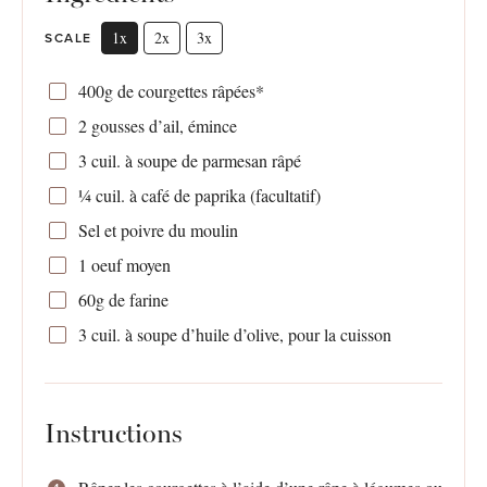
1x
2x
3x
SCALE
400g
de courgettes râpées*
2
gousses d’ail, émince
3
cuil. à soupe de parmesan râpé
¼
cuil. à café de paprika (facultatif)
Sel et poivre du moulin
1
oeuf moyen
60g
de farine
3
cuil. à soupe d’huile d’olive, pour la cuisson
Instructions