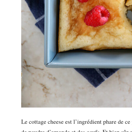
Le cottage cheese est l’ingrédient phare de ce 
de poudre d’amande et des oeufs. Et bien sûr o