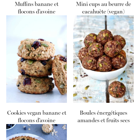
Muffins banane et
Mini cups au beurre de
flocons d’avoine
cacahuète (vegan)
Cookies vegan banane et
Boules énergétiques
flocons d’avoine
amandes et fruits secs