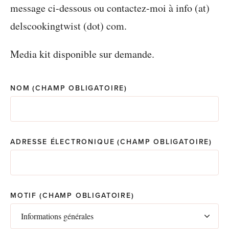
message ci-dessous ou contactez-moi à info (at)
delscookingtwist (dot) com.
Media kit disponible sur demande.
C
NOM
(CHAMP OBLIGATOIRE)
A
P
T
C
H
ADRESSE ÉLECTRONIQUE
(CHAMP OBLIGATOIRE)
A
MOTIF
(CHAMP OBLIGATOIRE)