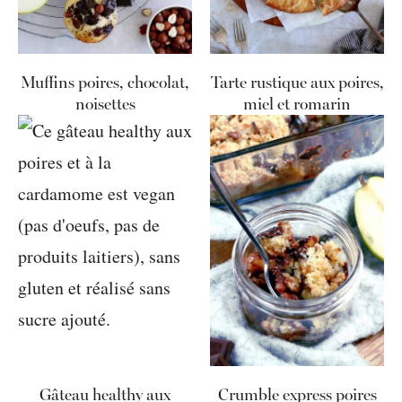
Muffins poires, chocolat,
Tarte rustique aux poires,
noisettes
miel et romarin
Gâteau healthy aux
Crumble express poires