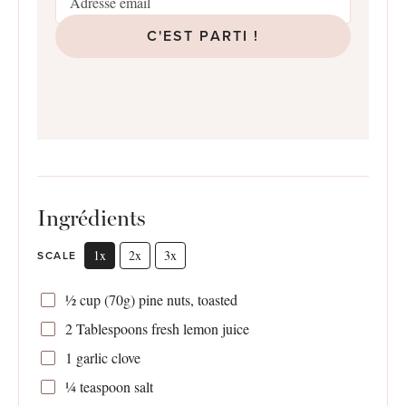
C'EST PARTI !
Ingrédients
1x
2x
3x
SCALE
½ cup
(
70g
) pine nuts, toasted
2 Tablespoons
fresh lemon juice
1
garlic clove
¼ teaspoon
salt