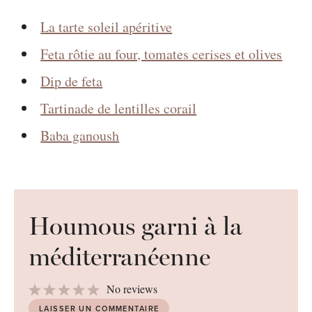
La tarte soleil apéritive
Feta rôtie au four, tomates cerises et olives
Dip de feta
Tartinade de lentilles corail
Baba ganoush
Houmous garni à la
méditerranéenne
1
2
3
4
5
No reviews
Star
Stars
Stars
Stars
Stars
LAISSER UN COMMENTAIRE