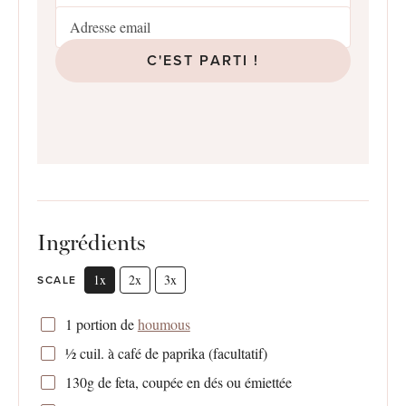
C'EST PARTI !
Ingrédients
1x
2x
3x
SCALE
1
portion de
houmous
½
cuil. à café de paprika (facultatif)
130g
de feta, coupée en dés ou émiettée