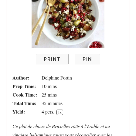
PRINT
PIN
Author:
Delphine Fortin
Prep Time:
10 mins
Cook Time:
25 mins
Total Time:
35 minutes
Yield:
4
pers.
1
x
Ce plat de choux de Bruxelles rôtis à l’érable et au
vinaigre balsamique saura vous réconcilier avec les