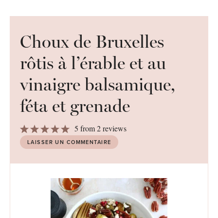
Choux de Bruxelles
rôtis à l’érable et au
vinaigre balsamique,
féta et grenade
1
2
3
4
5
5
from
2
reviews
Star
Stars
Stars
Stars
Stars
LAISSER UN COMMENTAIRE