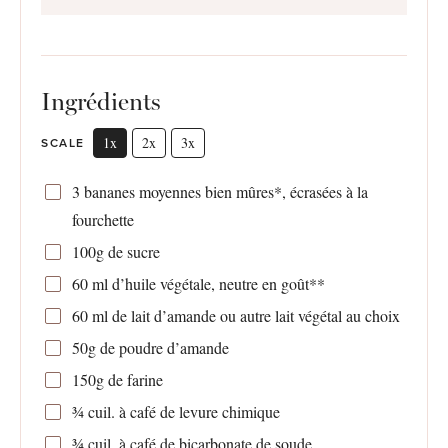
Ingrédients
1x
2x
3x
SCALE
3
bananes moyennes bien mûres*, écrasées à la
fourchette
100g
de sucre
60
ml d’huile végétale, neutre en goût**
60
ml de lait d’amande ou autre lait végétal au choix
50g
de poudre d’amande
150g
de farine
¾
cuil. à café de levure chimique
¾
cuil. à café de bicarbonate de soude