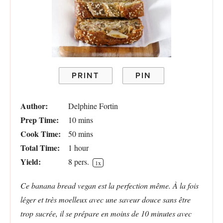
PRINT
PIN
Author:
Delphine Fortin
Prep Time:
10 mins
Cook Time:
50 mins
Total Time:
1 hour
Yield:
8
pers.
1
x
Ce banana bread vegan est la perfection même. À la fois
léger et très moelleux avec une saveur douce sans être
trop sucrée, il se prépare en moins de 10 minutes avec