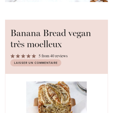
Banana Bread vegan
très moelleux
1
2
3
4
5
5
from
40
reviews
Star
Stars
Stars
Stars
Stars
LAISSER UN COMMENTAIRE