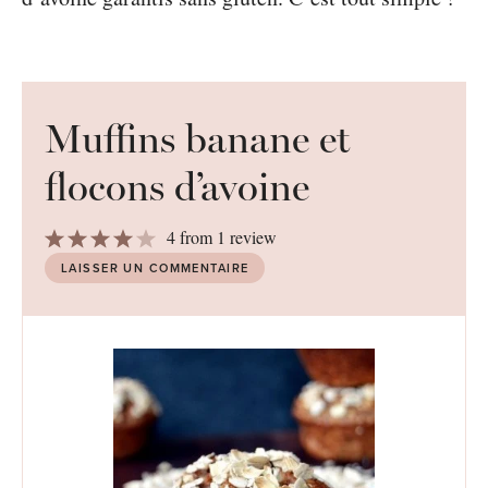
Muffins banane et
flocons d’avoine
1
2
3
4
5
4
from
1
review
Star
Stars
Stars
Stars
Stars
LAISSER UN COMMENTAIRE