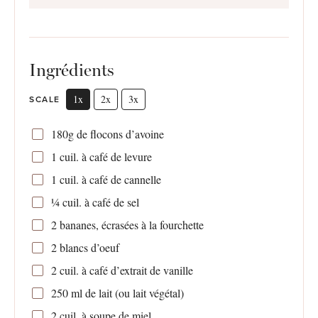
Ingrédients
1x
2x
3x
SCALE
180g
de flocons d’avoine
1
cuil. à café de levure
1
cuil. à café de cannelle
¼
cuil. à café de sel
2
bananes, écrasées à la fourchette
2
blancs d’oeuf
2
cuil. à café d’extrait de vanille
250
ml de lait (ou lait végétal)
2
cuil. à soupe de miel