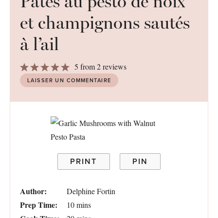
Pâtes au pesto de noix
et champignons sautés
à l’ail
1
2
3
4
5
5
from
2
reviews
Star
Stars
Stars
Stars
Stars
LAISSER UN COMMENTAIRE
PRINT
PIN
Author:
Delphine Fortin
Prep Time:
10 mins