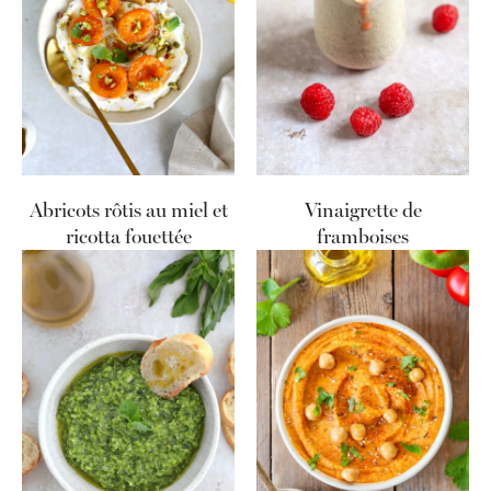
Abricots rôtis au miel et
Vinaigrette de
ricotta fouettée
framboises