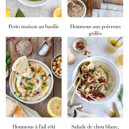
Pesto maison au basilic
Houmous aux poivrons
grillés
Houmous à l’ail rôti
Salade de chou blanc,