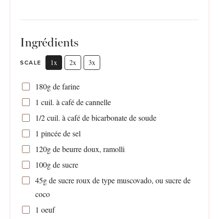
Ingrédients
1x
2x
3x
SCALE
180g
de farine
1
cuil. à café de cannelle
1/2
cuil. à café de bicarbonate de soude
1
pincée de sel
120g
de beurre doux, ramolli
100g
de sucre
45g
de sucre roux de type muscovado, ou sucre de
coco
1
oeuf