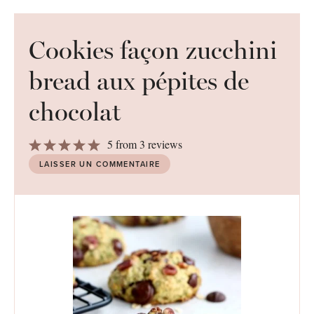
Cookies façon zucchini
bread aux pépites de
chocolat
1
2
3
4
5
5
from
3
reviews
Star
Stars
Stars
Stars
Stars
LAISSER UN COMMENTAIRE