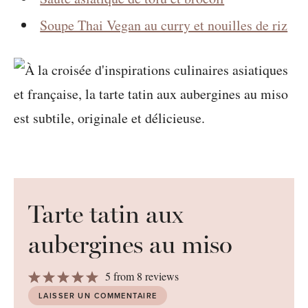
Soupe Thai Vegan au curry et nouilles de riz
Tarte tatin aux
aubergines au miso
1
2
3
4
5
5
from
8
reviews
Star
Stars
Stars
Stars
Stars
LAISSER UN COMMENTAIRE