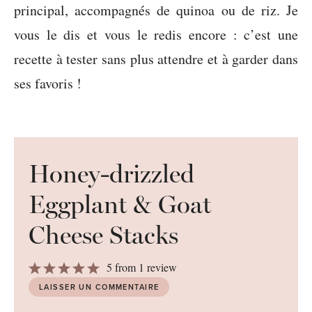
principal, accompagnés de quinoa ou de riz. Je
vous le dis et vous le redis encore : c’est une
recette à tester sans plus attendre et à garder dans
ses favoris !
Honey-drizzled
Eggplant & Goat
Cheese Stacks
1
2
3
4
5
5
from
1
review
Star
Stars
Stars
Stars
Stars
LAISSER UN COMMENTAIRE