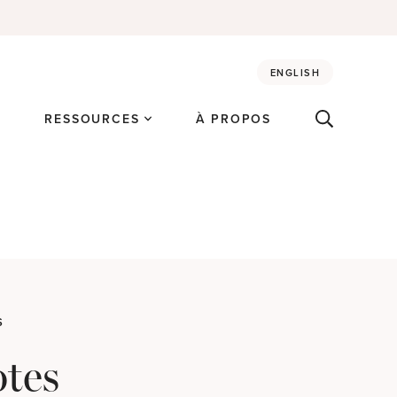
ENGLISH
É
RESSOURCES
À PROPOS
S
otes