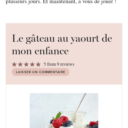
plusieurs jours. Et maintenant, à vous de jouer !
Le gâteau au yaourt de
mon enfance
1
2
3
4
5
5
from
9
reviews
Star
Stars
Stars
Stars
Stars
LAISSER UN COMMENTAIRE