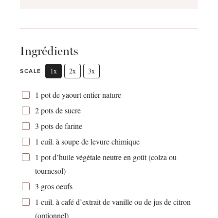
Ingrédients
1x
2x
3x
SCALE
1
pot de yaourt entier nature
2
pots de sucre
3
pots de farine
1
cuil. à soupe de levure chimique
1
pot d’huile végétale neutre en goût (colza ou
tournesol)
3
gros oeufs
1
cuil. à café d’extrait de vanille ou de jus de citron
(optionnel)