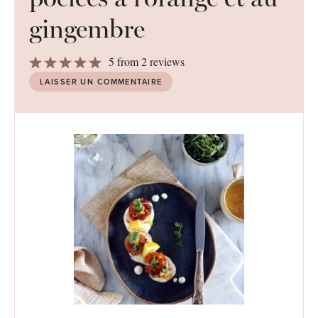
gingembre
1
2
3
4
5
5
from
2
reviews
Star
Stars
Stars
Stars
Stars
LAISSER UN COMMENTAIRE