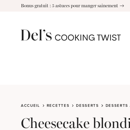
Skip
Bonus gratuit : 5 astuces pour manger sainement
to
content
ACCUEIL
RECETTES
DESSERTS
DESSERTS 
Cheesecake blondi