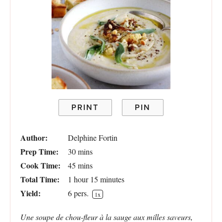
PRINT
PIN
Author:
Delphine Fortin
Prep Time:
30 mins
Cook Time:
45 mins
Total Time:
1 hour 15 minutes
Yield:
6
pers.
1
x
Une soupe de chou-fleur à la sauge aux milles saveurs,