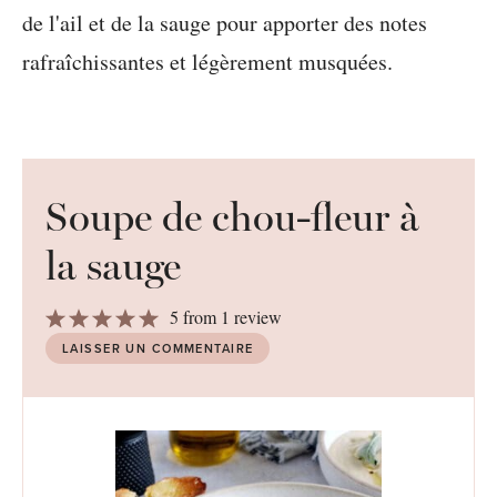
Soupe de chou-fleur à
la sauge
1
2
3
4
5
5
from
1
review
Star
Stars
Stars
Stars
Stars
LAISSER UN COMMENTAIRE