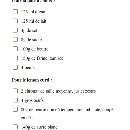
Pour la pâte à choux :
125
ml d’eau
125
ml de lait
4
g de sel
8
g de sucre
100
g de beurre
150
g de farine, tamisée
4
oeufs
Pour le lemon curd :
2
citrons* de taille moyenne, jus et zestes
4
gros oeufs
80
g de beurre doux à température ambiante, coupé
en dés
140
g de sucre blanc