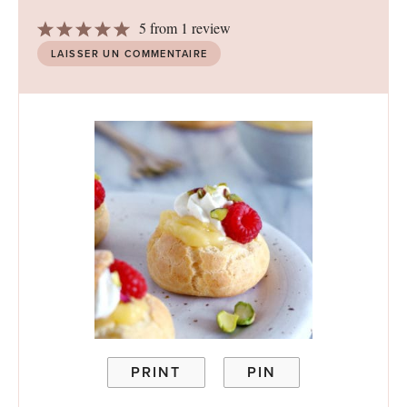
1
2
3
4
5
5
from
1
review
Star
Stars
Stars
Stars
Stars
LAISSER UN COMMENTAIRE
PRINT
PIN