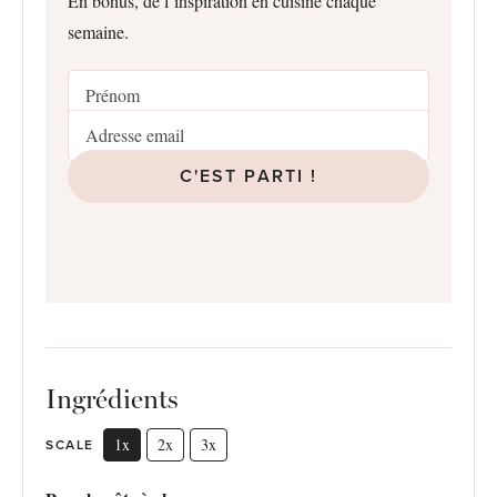
En bonus, de l’inspiration en cuisine chaque
semaine.
C'EST PARTI !
Ingrédients
1x
2x
3x
SCALE