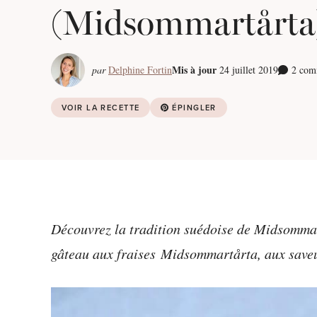
(Midsommartårta
Mis à jour
par
Delphine Fortin
24 juillet 2019
2 com
VOIR LA RECETTE
ÉPINGLER
Découvrez la tradition suédoise de Midsommar 
gâteau aux fraises Midsommartårta, aux saveur