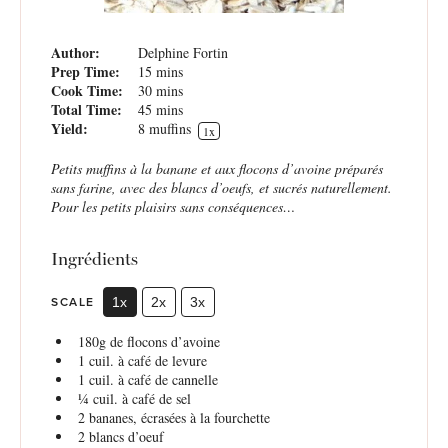
Author:
Delphine Fortin
Prep Time:
15 mins
Cook Time:
30 mins
Total Time:
45 mins
Yield:
8
muffins
1
x
Petits muffins à la banane et aux flocons d’avoine préparés
sans farine, avec des blancs d’oeufs, et sucrés naturellement.
Pour les petits plaisirs sans conséquences…
Ingrédients
SCALE
1x
2x
3x
180g
de flocons d’avoine
1
cuil. à café de levure
1
cuil. à café de cannelle
¼
cuil. à café de sel
2
bananes, écrasées à la fourchette
2
blancs d’oeuf