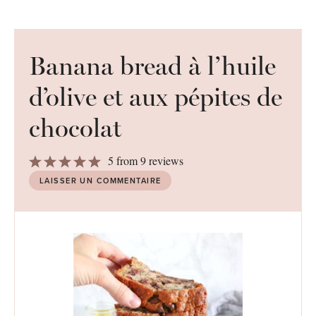
Banana bread à l’huile
d’olive et aux pépites de
chocolat
1
2
3
4
5
5
from
9
reviews
Star
Stars
Stars
Stars
Stars
LAISSER UN COMMENTAIRE