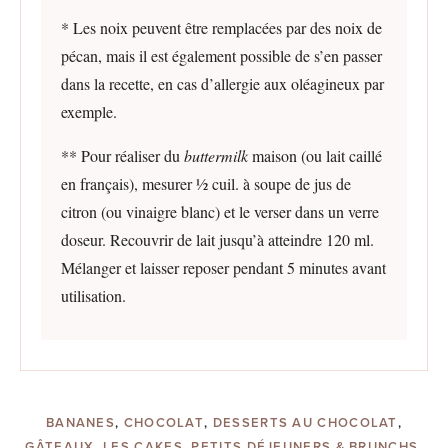
* Les noix peuvent être remplacées par des noix de
pécan, mais il est également possible de s’en passer
dans la recette, en cas d’allergie aux oléagineux par
exemple.
** Pour réaliser du
buttermilk
maison (ou lait caillé
en français), mesurer ½ cuil. à soupe de jus de
citron (ou vinaigre blanc) et le verser dans un verre
doseur. Recouvrir de lait jusqu’à atteindre 120 ml.
Mélanger et laisser reposer pendant 5 minutes avant
utilisation.
BANANES
,
CHOCOLAT
,
DESSERTS AU CHOCOLAT
,
GÂTEAUX
,
LES CAKES
,
PETITS DÉJEUNERS & BRUNCHS
,