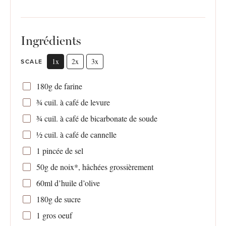
Ingrédients
1x
2x
3x
SCALE
180g
de farine
¾
cuil. à café de levure
¾
cuil. à café de bicarbonate de soude
½
cuil. à café de cannelle
1
pincée de sel
50g
de noix*, hâchées grossièrement
60
ml d’huile d’olive
180g
de sucre
1
gros oeuf