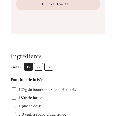
C'EST PARTI !
Ingrédients
1x
2x
3x
SCALE
Pour la pâte brisée :
125g
de beurre doux, coupé en dés
180g
de farine
1
pincée de sel
2
-
3
cuil. à soupe d’eau froide