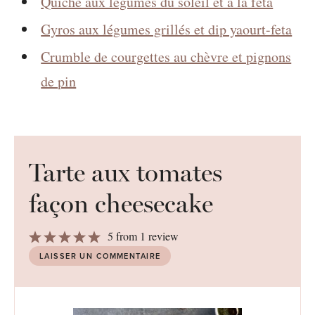
Quiche aux légumes du soleil et à la féta
Gyros aux légumes grillés et dip yaourt-feta
Crumble de courgettes au chèvre et pignons
de pin
Tarte aux tomates
façon cheesecake
1
2
3
4
5
5
from
1
review
Star
Stars
Stars
Stars
Stars
LAISSER UN COMMENTAIRE