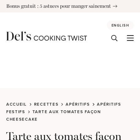
Skip
Bonus gratuit : 5 astuces pour manger sainement
to
content
ENGLISH
ACCUEIL
RECETTES
APÉRITIFS
APÉRITIFS
FESTIFS
TARTE AUX TOMATES FAÇON
CHEESECAKE
Tarte aux tomates façon