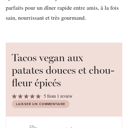
Tacos vegan aux
patates douces et chou-
fleur épicés
1
2
3
4
5
5
from
1
review
Star
Stars
Stars
Stars
Stars
LAISSER UN COMMENTAIRE