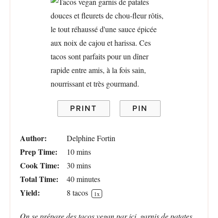
PRINT
PIN
Author:
Delphine Fortin
Prep Time:
10 mins
Cook Time:
30 mins
Total Time:
40 minutes
Yield:
8
tacos
1
x
On se prépare des tacos vegan par ici, garnis de patates