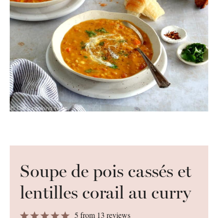
Soupe de pois cassés et
lentilles corail au curry
1
2
3
4
5
5
from
13
reviews