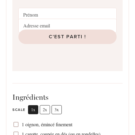
C'EST PARTI !
Ingrédients
1x
2x
3x
SCALE
1
oignon, émincé finement
1
carotte, coupée en dés (ou en rondelles)