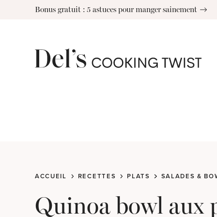
Skip
Bonus gratuit : 5 astuces pour manger sainement
to
content
ACCUEIL
RECETTES
PLATS
SALADES & BO
Quinoa bowl aux p