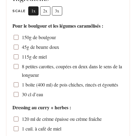
1x
2x
3x
SCALE
Pour le boulgour et les légumes caramélisés :
150g
de boulgour
45g
de beurre doux
115g
de miel
8
petites carottes, coupées en deux dans le sens de la
longueur
1
boîte (400 ml) de pois chiches, rincés et égouttés
30
cl d’eau
Dressing au curry + herbes :
120
ml de crème épaisse ou crème fraîche
1
cuil. à café de miel