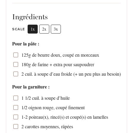
Ingrédients
1x
2x
3x
SCALE
Pour la pâte :
125g
de beurre doux, coupé en morceaux
180g
de farine + extra pour saupoudrer
2
cuil. à soupe d’eau froide (+ un peu plus au besoin)
Pour la garniture :
1 1/2
cuil. à soupe d’huile
1/2
oignon rouge, coupé finement
1
-
2
poireau(x), rincé(s) et coupé(s) en lamelles
2
carottes moyennes, râpées