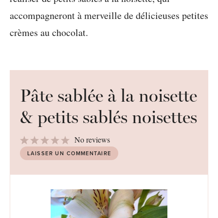
accompagneront à merveille de délicieuses petites
crèmes au chocolat.
Pâte sablée à la noisette
& petits sablés noisettes
1
2
3
4
5
No reviews
Star
Stars
Stars
Stars
Stars
LAISSER UN COMMENTAIRE