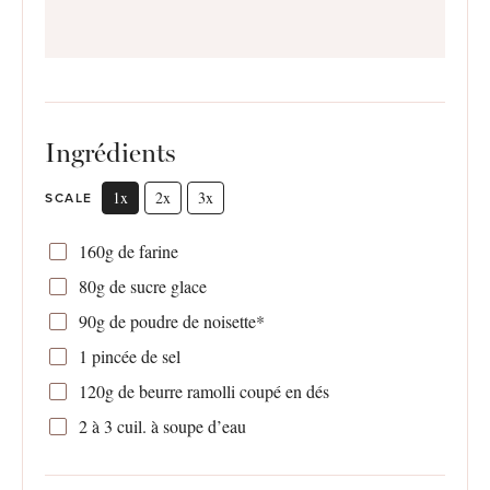
Ingrédients
1x
2x
3x
SCALE
160g
de farine
80g
de sucre glace
90g
de poudre de noisette*
1
pincée de sel
120g
de beurre ramolli coupé en dés
2
à 3 cuil. à soupe d’eau