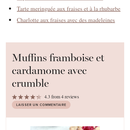
Tarte meringuée aux fraises et à la rhubarbe
Charlotte aux fraises avec des madeleines
Muffins framboise et
cardamome avec
crumble
1
2
3
4
5
4.3
from
4
reviews
Star
Stars
Stars
Stars
Stars
LAISSER UN COMMENTAIRE