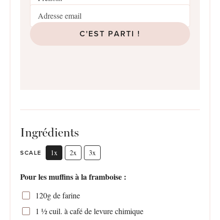
C'EST PARTI !
Ingrédients
1x
2x
3x
SCALE
Pour les muffins à la framboise :
120g
de farine
1 ½
cuil. à café de levure chimique