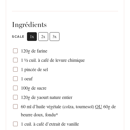
Ingrédients
1x
2x
3x
SCALE
120g
de farine
1 ½
cuil. à café de levure chimique
1
pincée de sel
1
oeuf
100g
de sucre
120g
de yaourt nature entier
60
ml d’huile végétale (colza, tournesol)
OU
60g de
beurre doux, fondu*
1
cuil. à café d’extrait de vanille