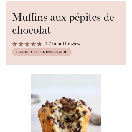
Muffins aux pépites de
chocolat
1
2
3
4
5
4.7
from
11
reviews
Star
Stars
Stars
Stars
Stars
LAISSER UN COMMENTAIRE