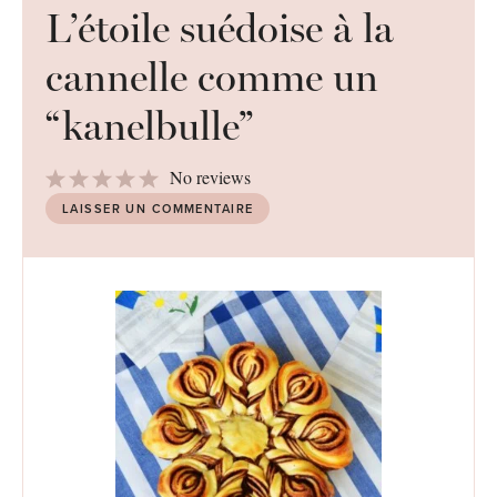
L’étoile suédoise à la
cannelle comme un
“kanelbulle”
1
2
3
4
5
No reviews
Star
Stars
Stars
Stars
Stars
LAISSER UN COMMENTAIRE