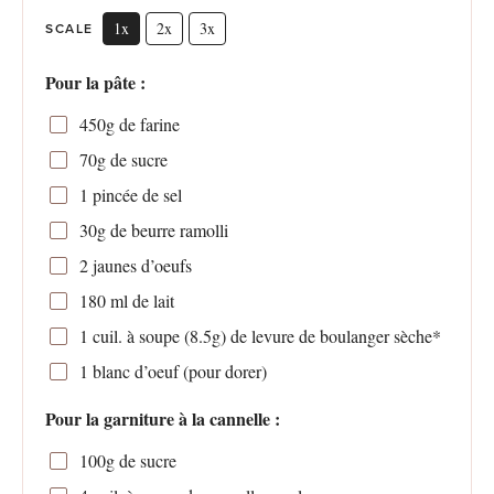
1x
2x
3x
SCALE
Pour la pâte :
450g
de farine
70g
de sucre
1
pincée de sel
30g
de beurre ramolli
2
jaunes d’oeufs
180
ml de lait
1
cuil. à soupe (
8.5g
) de levure de boulanger sèche*
1
blanc d’oeuf (pour dorer)
Pour la garniture à la cannelle :
100g
de sucre