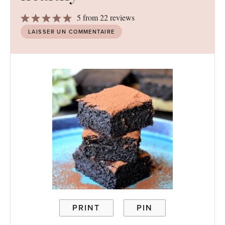
1
2
3
4
5
5
from
22
reviews
Star
Stars
Stars
Stars
Stars
LAISSER UN COMMENTAIRE
PRINT
PIN