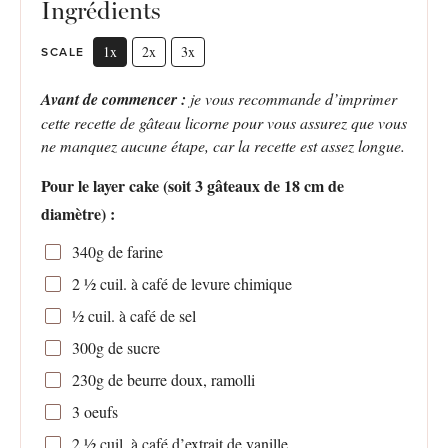
Ingrédients
1x
2x
3x
SCALE
Avant de commencer :
je vous recommande d’imprimer
cette recette de gâteau licorne pour vous assurez que vous
ne manquez aucune étape, car la recette est assez longue.
Pour le layer cake (soit 3 gâteaux de 18 cm de
diamètre) :
340g
de farine
2 ½
cuil. à café de levure chimique
½
cuil. à café de sel
300g
de sucre
230g
de beurre doux, ramolli
3
oeufs
2 ½
cuil. à café d’extrait de vanille