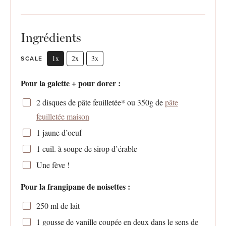
Ingrédients
1x
2x
3x
SCALE
Pour la galette + pour dorer :
2
disques de pâte feuilletée* ou 350g de
pâte
feuilletée maison
1
jaune d’oeuf
1
cuil. à soupe de sirop d’érable
Une fève !
Pour la frangipane de noisettes :
250
ml de lait
1
gousse de vanille coupée en deux dans le sens de