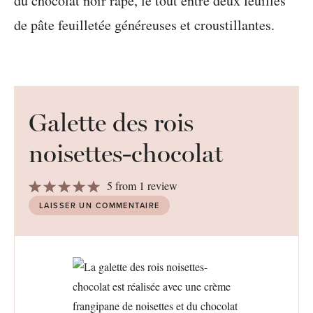
Galette des rois
noisettes-chocolat
1
2
3
4
5
5
from
1
review
Star
Stars
Stars
Stars
Stars
LAISSER UN COMMENTAIRE