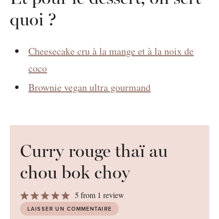
quoi ?
Cheesecake cru à la mange et à la noix de
coco
Brownie vegan ultra gourmand
Curry rouge thaï au
chou bok choy
1
2
3
4
5
5
from
1
review
Star
Stars
Stars
Stars
Stars
LAISSER UN COMMENTAIRE