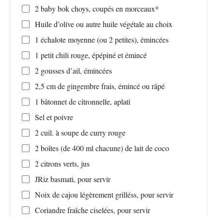
2
baby bok choys, coupés en morceaux*
Huile d’olive ou autre huile végétale au choix
1
échalote moyenne (ou
2
petites), émincées
1
petit chili rouge, épépiné et émincé
2
gousses d’ail, émincées
2
,5 cm de gingembre frais, émincé ou râpé
1
bâtonnet de citronnelle, aplati
Sel et poivre
2
cuil. à soupe de curry rouge
2
boîtes (de 400 ml chacune) de lait de coco
2
citrons verts, jus
JRiz basmati, pour servir
Noix de cajou légèrement grilléss, pour servir
Coriandre fraîche ciselées, pour servir