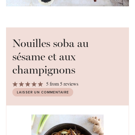
Nouilles soba au
sésame et aux
champignons
1
2
3
4
5
5
from
5
reviews
Star
Stars
Stars
Stars
Stars
LAISSER UN COMMENTAIRE