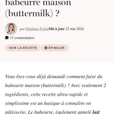
babeurre maison
(buttermilk) ?
Mis à jour
par
Delphine Fortin
22 mai 2024
13 commentaires
VOIR LA RECETTE
ÉPINGLER
Vous êtes-vous déjà demandé comment faire du
babeurre maison (buttermilk) ? Avec seulement 2
ingrédients, cette recette ultra-rapide et
simplissime est un basique à connaître en
lait
pâtisserie. Le babeurre, également appelé