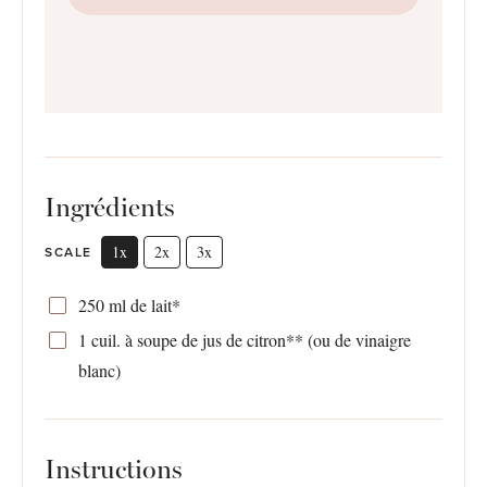
Ingrédients
1x
2x
3x
SCALE
250
ml de lait*
1
cuil. à soupe de jus de citron** (ou de vinaigre
blanc)
Instructions