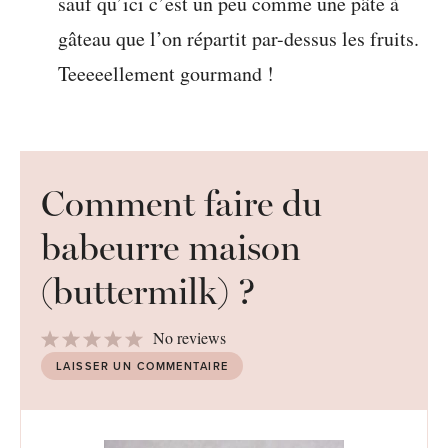
sauf qu’ici c’est un peu comme une pâte à
gâteau que l’on répartit par-dessus les fruits.
Teeeeellement gourmand !
Comment faire du
babeurre maison
(buttermilk) ?
1
2
3
4
5
No reviews
Star
Stars
Stars
Stars
Stars
LAISSER UN COMMENTAIRE