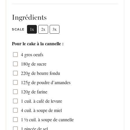
Ingrédients
1x
2x
3x
SCALE
Pour le cake à la cannelle :
4
gros oeufs
180g
de sucre
220g
de beurre fondu
125g
de poudre d’amandes
120g
de farine
1
cuil. à café de levure
4
cuil. à soupe de miel
1 ½
cuil. à soupe de cannelle
1
pincée de sel