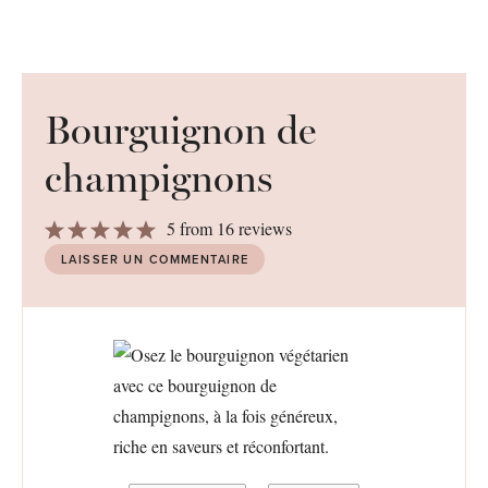
Bourguignon de
champignons
1
2
3
4
5
5
from
16
reviews
Star
Stars
Stars
Stars
Stars
LAISSER UN COMMENTAIRE