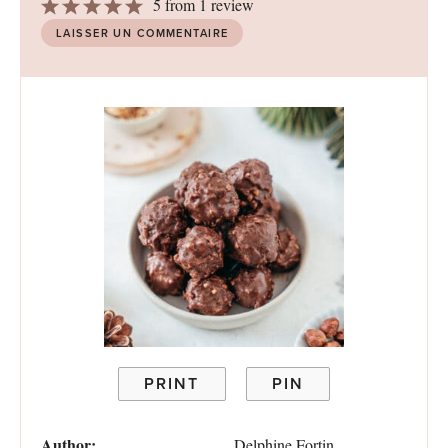
1
2
3
4
5
5
from
1
review
Star
Stars
Stars
Stars
Stars
LAISSER UN COMMENTAIRE
PRINT
PIN
Author:
Delphine Fortin