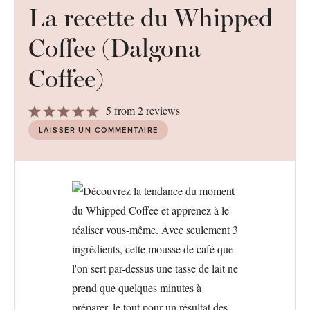
La recette du Whipped
Coffee (Dalgona
Coffee)
1
2
3
4
5
5
from
2
reviews
Star
Stars
Stars
Stars
Stars
LAISSER UN COMMENTAIRE