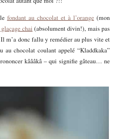
colat autant que moi ?!!
 le
fondant au chocolat et à l’orange
(mon
 glaçage chai
(absolument divin!), mais pas
 Il m’a donc fallu y remédier au plus vite et
eau au chocolat coulant appelé “Kladdkaka”
 prononcer kâââkâ – qui signifie gâteau… ne