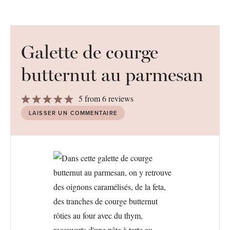
Galette de courge
butternut au parmesan
1
2
3
4
5
5
from
6
reviews
Star
Stars
Stars
Stars
Stars
LAISSER UN COMMENTAIRE