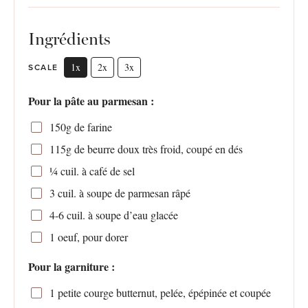
Ingrédients
1x
2x
3x
SCALE
Pour la pâte au parmesan :
150g
de farine
115g
de beurre doux très froid, coupé en dés
¼
cuil. à café de sel
3
cuil. à soupe de parmesan râpé
4
-
6
cuil. à soupe d’eau glacée
1
oeuf, pour dorer
Pour la garniture :
1
petite courge butternut, pelée, épépinée et coupée