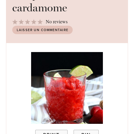
cardamome
1
2
3
4
5
No reviews
Star
Stars
Stars
Stars
Stars
LAISSER UN COMMENTAIRE