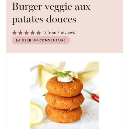
Burger veggie aux
patates douces
1
2
3
4
5
5
from
3
reviews
Star
Stars
Stars
Stars
Stars
LAISSER UN COMMENTAIRE