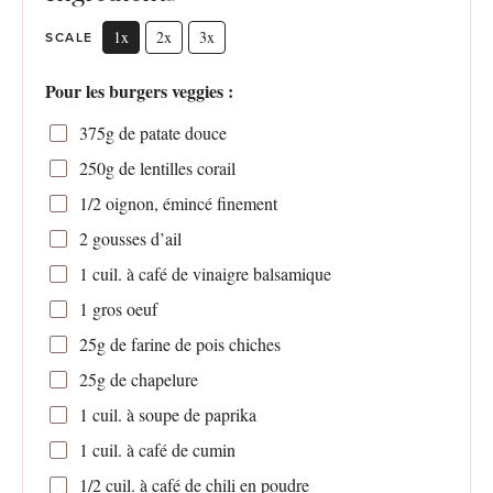
1x
2x
3x
SCALE
Pour les burgers veggies :
375g
de patate douce
250g
de lentilles corail
1/2
oignon, émincé finement
2
gousses d’ail
1
cuil. à café de vinaigre balsamique
1
gros oeuf
25g
de farine de pois chiches
25g
de chapelure
1
cuil. à soupe de paprika
1
cuil. à café de cumin
1/2
cuil. à café de chili en poudre